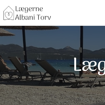
Gå
til
hovedindhold
Læg